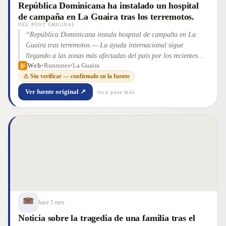
República Dominicana ha instalado un hospital
de campaña en La Guaira tras los terremotos.
DEL POST ORIGINAL
“
República Dominicana instala hospital de campaña en La
Guaira tras terremotos — La ayuda internacional sigue
llegando a las zonas más afectadas del país por los recientes
Web
•
Runrunes
•
La Guaira
terremotos del pasado 24 de junio. Es así que, el ministro de
⚠ Sin verificar — confírmalo en la fuente
Salud Pública de la República Dominicana, Víctor Atallah,
arribó al estado La Guaira para verificar el funcionamiento e
Ver fuente original ↗
· toca para más
instalación de la ayuda humanitaria enviada por la nación, la
[&#8230;] La entrada República Dominicana instala hospital
de campaña en La Guaira tras terremotos se publicó primero en
Runrun.es: En defensa de tus derechos humanos .
”
hace 1 mes
Noticia sobre la tragedia de una familia tras el