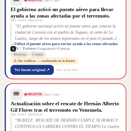
hace 1 mes
URGENTE
El gobierno activó un puente aéreo para llevar
ayuda a las zonas afectadas por el terremoto.
DEL POST ORIGINAL
“
El gobierno nacional activó un puente aéreo que conecta la
ciudad de Caracas con el pueblo de Taguao, al oeste de La
Guaira, luego de los sismos registrados en el país el pasado 24
→
Utiliza el puente aéreo para enviar ayuda a las zonas afectadas
de junio. Este puente parte específicamente desde un centro de
X / Twitter
•
Laiguanatv
•
Caracas
acopio ubicado en la Base Aérea Generalísimo Francisco de
Medicina
Comida
Miranda, en La Carlota. Gracias al mismo se transportan
⚠ Sin verificar — confírmalo en la fuente
alimentos, medicinas y artículos de primera necesidad a los
habitantes de las zonas afectadas. En este operativo participan
Ver fuente original ↗
· toca para más
funcionarios de la Fuerza Armada Nacional Bolivariana
(FANB), del Ejército Bolivariano, de Protección Civil, del Cue
”
hace 1 mes
URGENTE
Actualización sobre el rescate de Hernán Alberto
Gil Flores tras el terremoto en Venezuela.
DEL POST ORIGINAL
“
BUKELE: RESCATE DE HERNÁN CUMPLE 58 HORAS Y
CONTINÚA LA CARRERA CONTRA EL TIEMPO La Guaira,