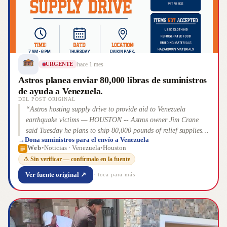
humanos
”
hace 1 mes
URGENTE
Astros planea enviar 80,000 libras de suministros
de ayuda a Venezuela.
DEL POST ORIGINAL
“
Astros hosting supply drive to provide aid to Venezuela
earthquake victims — HOUSTON -- Astros owner Jim Crane
said Tuesday he plans to ship 80,000 pounds of relief supplies to
→
Dona suministros para el envío a Venezuela
Venezuela to help provide aid from the powerful June 24
Web
•
Noticias · Venezuela
•
Houston
earthquakes that devastated the nation, killing hundreds of
⚠ Sin verificar — confírmalo en la fuente
people with thousands still missing.
”
Ver fuente original ↗
· toca para más