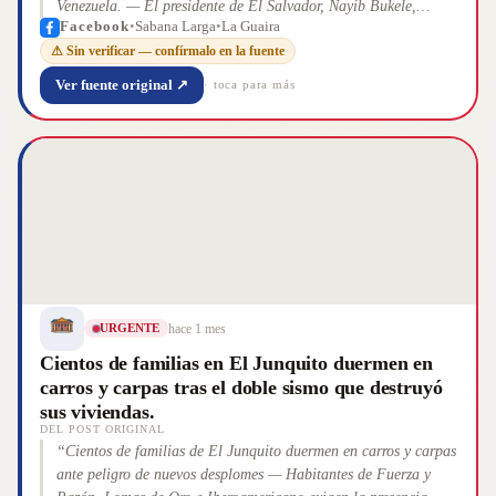
Venezuela. — El presidente de El Salvador, Nayib Bukele,
Facebook
•
Sabana Larga
•
La Guaira
informó que las labores para rescatar con vida a Hernán
⚠ Sin verificar — confírmalo en la fuente
Alberto Gil Flores, de 44 años, ya superan las 58 horas
ininterrumpidas, en una de las operaciones más complejas tras
Ver fuente original ↗
· toca para más
los terremotos que afectaron Venezuela. Según explicó, Hernán
permanece atrapado dentro de una estructura de nueve pisos
con alto riesgo de colapso, donde el túnel inicialmente
excavado ha sufrido varios derrumbes durante los trabajos de
rescate. Ante la dificultad de estab
”
hace 1 mes
URGENTE
Cientos de familias en El Junquito duermen en
carros y carpas tras el doble sismo que destruyó
sus viviendas.
DEL POST ORIGINAL
“
Cientos de familias de El Junquito duermen en carros y carpas
ante peligro de nuevos desplomes — Habitantes de Fuerza y