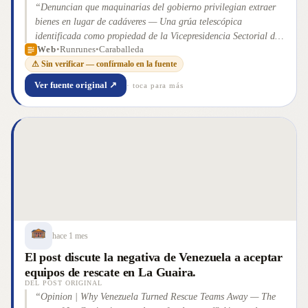
“
Denuncian que maquinarias del gobierno privilegian extraer
bienes en lugar de cadáveres — Una grúa telescópica
identificada como propiedad de la Vicepresidencia Sectorial de
Web
•
Runrunes
•
Caraballeda
Obras Públicas y Servicios del gobierno venezolano se mantiene
⚠ Sin verificar — confírmalo en la fuente
inmóvil en las adyacencias del balneario Bahía de los niños, en
Caraballeda, mientras los vecinos de las zonas adyacentes
Ver fuente original ↗
· toca para más
intentan sacar con sus manos los cadáveres que yacen bajos los
escombros de los edificios que [&#8230;] La entrada
Denuncian que maquinarias del gobierno privilegian extraer
bienes en lugar de cadáveres se publicó primero en Runrun.es:
En de
”
hace 1 mes
El post discute la negativa de Venezuela a aceptar
equipos de rescate en La Guaira.
DEL POST ORIGINAL
“
Opinion | Why Venezuela Turned Rescue Teams Away — The