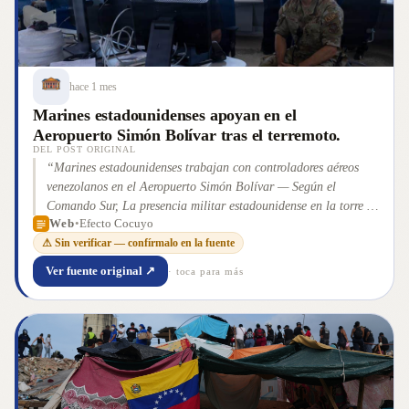
hace 1 mes
Marines estadounidenses apoyan en el
Aeropuerto Simón Bolívar tras el terremoto.
DEL POST ORIGINAL
“
Marines estadounidenses trabajan con controladores aéreos
venezolanos en el Aeropuerto Simón Bolívar — Según el
Comando Sur, La presencia militar estadounidense en la torre de
Web
•
Efecto Cocuyo
control responde a labores de apoyo tras el terremoto
”
⚠ Sin verificar — confírmalo en la fuente
Ver fuente original ↗
· toca para más