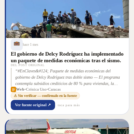
hace 1 mes
El gobierno de Delcy Rodríguez ha implementado
un paquete de medidas económicas tras el sismo.
DEL POST ORIGINAL
“
#EnClaves&#124; Paquete de medidas económicas del
gobierno de Delcy Rodríguez tras doble sismo — El programa
contempla subsidios crediticios de 80 % para viviendas, la
Web
•
Crónica Uno
•
Caracas
suspensión de exportaciones de material de construcción y una
⚠ Sin verificar — confírmalo en la fuente
asignación económica mensual por seis meses, financiada
inicialmente con 200 millones de dólares provenientes de los
Ver fuente original ↗
· toca para más
Derechos Especiales de Giro (DEG) bloqueados en el Fondo
Monetario Internacional (FMI). Caracas. Con 24 horas de
retraso la [&#8230;] La entrada #EnClaves| Paquete de
medidas económicas del gobierno de Delcy Rodríguez tras doble
sismo aparece primero en
”