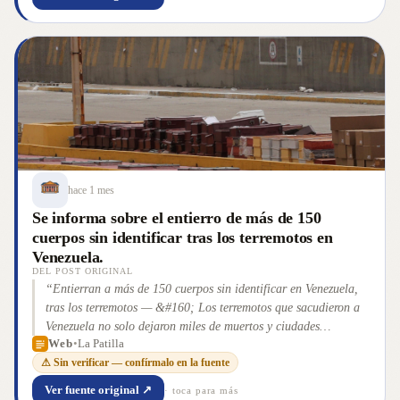
hace 1 mes
Se informa sobre el entierro de más de 150
cuerpos sin identificar tras los terremotos en
Venezuela.
DEL POST ORIGINAL
“
Entierran a más de 150 cuerpos sin identificar en Venezuela,
tras los terremotos — &#160; Los terremotos que sacudieron a
Venezuela no solo dejaron miles de muertos y ciudades
Web
•
La Patilla
devastadas; también una dolorosa realidad para decenas de
⚠ Sin verificar — confírmalo en la fuente
familias que [&#8230;]
”
Ver fuente original ↗
· toca para más