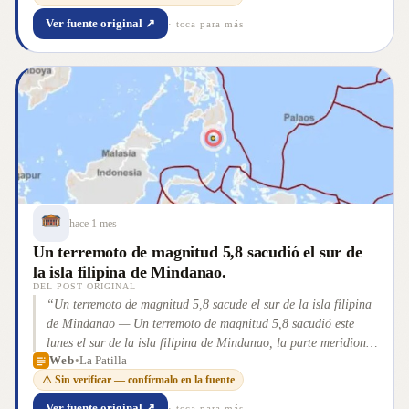
Ver fuente original ↗
· toca para más
hace 1 mes
Un terremoto de magnitud 5,8 sacudió el sur de
la isla filipina de Mindanao.
DEL POST ORIGINAL
“
Un terremoto de magnitud 5,8 sacude el sur de la isla filipina
de Mindanao — Un terremoto de magnitud 5,8 sacudió este
lunes el sur de la isla filipina de Mindanao, la parte meridional
Web
•
La Patilla
del archipiélago, casi un mes después [&#8230;]
”
⚠ Sin verificar — confírmalo en la fuente
Ver fuente original ↗
· toca para más