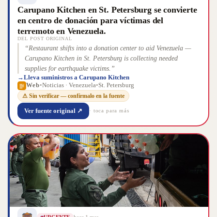
Carupano Kitchen en St. Petersburg se convierte
en centro de donación para víctimas del
terremoto en Venezuela.
DEL POST ORIGINAL
“
Restaurant shifts into a donation center to aid Venezuela —
Carupano Kitchen in St. Petersburg is collecting needed
supplies for earthquake victims.
”
→
Lleva suministros a Carupano Kitchen
Web
•
Noticias · Venezuela
•
St. Petersburg
⚠ Sin verificar — confírmalo en la fuente
Ver fuente original ↗
· toca para más