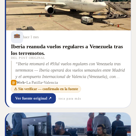
hace 1 mes
Iberia reanuda vuelos regulares a Venezuela tras
los terremotos.
DEL POST ORIGINAL
“
Iberia retomará el #9Jul vuelos regulares con Venezuela tras
terremotos — Iberia operará dos vuelos semanales entre Madrid
y el aeropuerto Internacional de Valencia (Venezuela), con
Web
•
La Patilla
•
Valencia
salidas los jueves y domingos.
”
⚠ Sin verificar — confírmalo en la fuente
Ver fuente original ↗
· toca para más