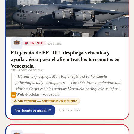
hace 1 mes
URGENTE
El ejército de EE. UU. despliega vehículos y
ayuda aérea para el alivio tras los terremotos en
Venezuela.
DEL POST ORIGINAL
“
US military deploys MTVRs, airlifts aid to Venezuela
following deadly earthquakes — The USS Fort Lauderdale and
Marine Corps vehicles support Venezuela earthquake relief as
Web
•
Noticias · Venezuela
the death toll nears 2,000 and continues to rise.
”
⚠ Sin verificar — confírmalo en la fuente
Ver fuente original ↗
· toca para más