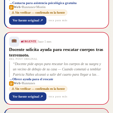
→
Contacta para asistencia psicológica gratuita
alianza con el Colegio de Psicólogos del estado para brindar
Web
•
Runrunes
•
Morón
asistencia psicológica urgente y especializada a 147 niños,
⚠ Sin verificar — confírmalo en la fuente
niñas y adolescentes. El equipo de expertos busca contener los
síntomas de estrés postraumático, ansiedad y miedo
Ver fuente original ↗
· toca para más
generalizado que [&#8230;] La entrada Atienden a 147 niños
con asistencia psicológica tras sismos en Morón se publicó
primero en Runrun.es: En defensa de tus derechos humanos .
”
hace 1 mes
URGENTE
Docente solicita ayuda para rescatar cuerpos tras
terremoto.
DEL POST ORIGINAL
“
Docente pide apoyo para rescatar los cuerpos de su suegra y
un vecino de debajo de su casa — Cuando comenzó a temblar
Patricia Núñez alcanzó a salir del cuarto para llegar a las
→
Ofrece ayuda para el rescate
escaleras de su casa, pero no lograba mantenerse en pie.
Web
•
Runrunes
“Llegó un momento en el que sentí como un vacío”, recuerda
⚠ Sin verificar — confírmalo en la fuente
sobre el 24 de junio cuando los dos terremotos seguidos de
magnitud 7,2 y 7,5 estremecieron al país. [&#8230;] La entrada
Ver fuente original ↗
· toca para más
Docente pide apoyo para rescatar los cuerpos de su suegra y un
vecino de debajo de su casa se publicó primero en Runrun.es:
En defensa de tus derechos humanos .
”