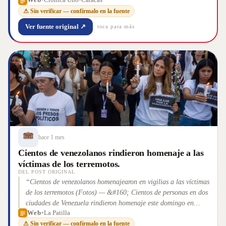
Web
•
Crónica Uno
•
Caracas
medicinas e insumos. Para atender la emergencia,
⚠ Sin verificar — confírmalo en la fuente
organizaciones civiles, instituciones académicas y la Iglesia
católica habilitaron puntos de recepción para canalizar la
Ver fuente original ↗
· toca para más
ayuda. Caracas. Una extensa red de solidaridad se articula en
distintos sectores de la ciudad para ayudar a los afectados por
el doble sismo [&#8230;] La entrada Red de ayuda se activa
para atender a más de 2900 familias damnificadas por el doble
terr
”
hace 1 mes
Cientos de venezolanos rindieron homenaje a las
víctimas de los terremotos.
DEL POST ORIGINAL
“
Cientos de venezolanos homenajearon en vigilias a las víctimas
de los terremotos (Fotos) — &#160; Cientos de personas en dos
ciudades de Venezuela rindieron homenaje este domingo en
Web
•
La Patilla
vigilias a los al menos 3.342 muertos que dejaron los terremotos
⚠ Sin verificar — confírmalo en la fuente
[&#8230;]
”