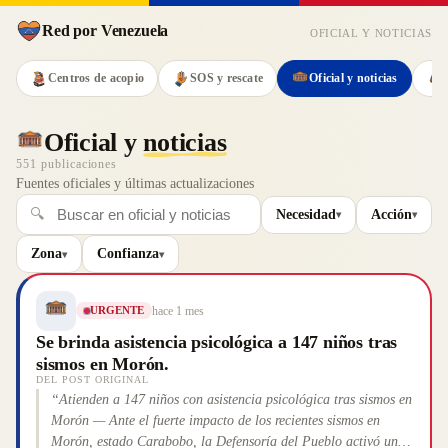
Red por Venezuela
OFICIAL Y NOTICIAS
Centros de acopio
SOS y rescate
Oficial y noticias
Oficial y
noticias
551
publicaciones
Fuentes oficiales y últimas actualizaciones
🔍
Necesidad
Acción
▾
▾
Zona
Confianza
▾
▾
hace 1 mes
URGENTE
Se brinda asistencia psicológica a 147 niños tras
sismos en Morón.
DEL POST ORIGINAL
“
Atienden a 147 niños con asistencia psicológica tras sismos en
Morón — Ante el fuerte impacto de los recientes sismos en
Morón, estado Carabobo, la Defensoría del Pueblo activó una