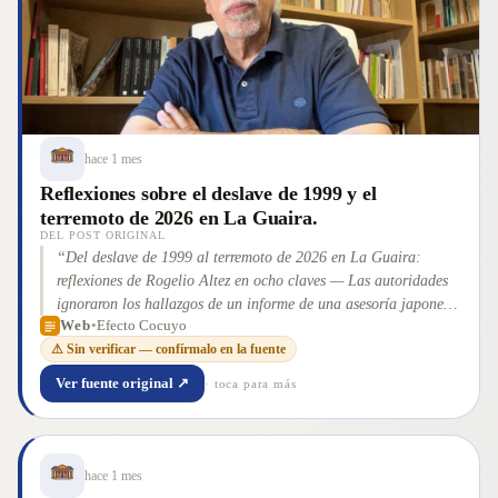
hace 1 mes
Reflexiones sobre el deslave de 1999 y el
terremoto de 2026 en La Guaira.
DEL POST ORIGINAL
“
Del deslave de 1999 al terremoto de 2026 en La Guaira:
reflexiones de Rogelio Altez en ocho claves — Las autoridades
ignoraron los hallazgos de un informe de una asesoría japonesa
Web
•
Efecto Cocuyo
tras el deslave de 1999 en La Guaira
”
⚠ Sin verificar — confírmalo en la fuente
Ver fuente original ↗
· toca para más
hace 1 mes