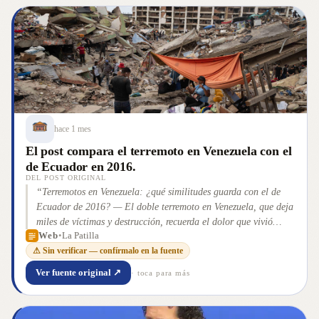
hace 1 mes
El post compara el terremoto en Venezuela con el
de Ecuador en 2016.
DEL POST ORIGINAL
“
Terremotos en Venezuela: ¿qué similitudes guarda con el de
Ecuador de 2016? — El doble terremoto en Venezuela, que deja
miles de víctimas y destrucción, recuerda el dolor que vivió
Web
•
La Patilla
Ecuador en abril de 2016. Ambos sismos guardan similitudes y
⚠ Sin verificar — confírmalo en la fuente
diferencias que se reflejan en el impacto y las cifras.
”
Ver fuente original ↗
· toca para más