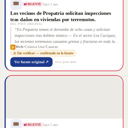
hace 1 mes
URGENTE
Los vecinos de Propatria solicitan inspecciones
tras daños en viviendas por terremotos.
DEL POST ORIGINAL
“
En Propatria temen el derrumbe de ocho casas y solicitan
inspecciones tras doblete sísmico — En el sector Los Caciques,
los recientes terremotos causaron grietas y fracturas en toda la
Web
•
Crónica Uno
•
Caracas
calle que sirve de base a &#160;varias viviendas. Los vecinos
⚠ Sin verificar — confírmalo en la fuente
viven en la incertidumbre y&#160;solicitan el envío de
ingenieros estructurales para evaluar la habitabilidad de las
Ver fuente original ↗
· toca para más
&#160;viviendas. Caracas. El crujido de las
paredes&#160;estremecidas&#160;por el temblor todavía
retumba en la mente [&#8230;] La entrada En Propatria temen
el derrumbe de ocho casas y solicitan inspecciones tras doblete
sísmico aparec
”
hace 1 mes
URGENTE