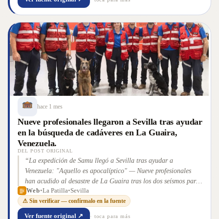
hace 1 mes
Nueve profesionales llegaron a Sevilla tras ayudar
en la búsqueda de cadáveres en La Guaira,
Venezuela.
DEL POST ORIGINAL
“
La expedición de Samu llegó a Sevilla tras ayudar a
Venezuela: "Aquello es apocalíptico" — Nueve profesionales
han acudido al desastre de La Guaira tras los dos seísmos para
Web
•
La Patilla
•
Sevilla
colaborar en la búsqueda de cadáveres con ayuda de los perros
”
⚠ Sin verificar — confírmalo en la fuente
Ver fuente original ↗
· toca para más