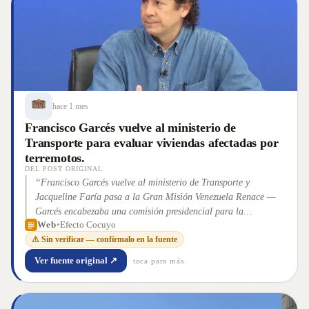
hace 1 mes
Francisco Garcés vuelve al ministerio de
Transporte para evaluar viviendas afectadas por
terremotos.
DEL POST ORIGINAL
“
Francisco Garcés vuelve al ministerio de Transporte y
Jacqueline Faría pasa a la Gran Misión Venezuela Renace —
Garcés encabezaba una comisión presidencial para la
Web
•
Efecto Cocuyo
Evaluación de Habitabilidad de las viviendas afectadas por los
⚠ Sin verificar — confírmalo en la fuente
terremotos del 24 de junio
”
Ver fuente original ↗
· toca para más