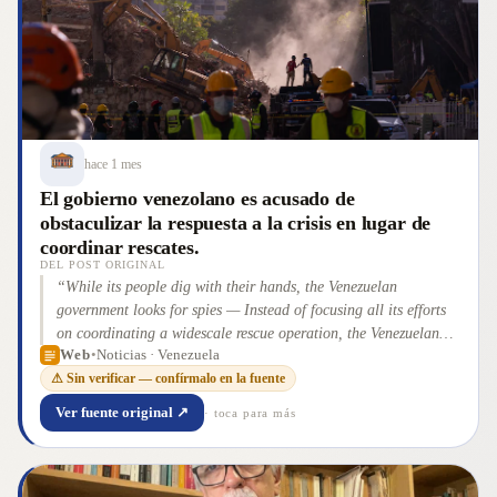
publicó primero en Runrun.es: En defensa de tu
”
hace 1 mes
El gobierno venezolano es acusado de
obstaculizar la respuesta a la crisis en lugar de
coordinar rescates.
DEL POST ORIGINAL
“
While its people dig with their hands, the Venezuelan
government looks for spies — Instead of focusing all its efforts
on coordinating a widescale rescue operation, the Venezuelan
Web
•
Noticias · Venezuela
government has been accused of hindering the response, and as
⚠ Sin verificar — confírmalo en la fuente
has become apparent, our ability to cover it.
”
Ver fuente original ↗
· toca para más