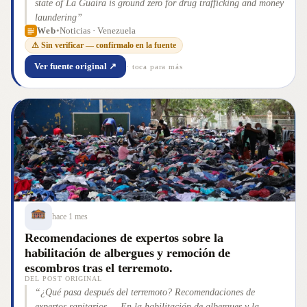
state of La Guaira is ground zero for drug trafficking and money
laundering
”
Web
•
Noticias · Venezuela
⚠ Sin verificar — confírmalo en la fuente
Ver fuente original ↗
· toca para más
hace 1 mes
Recomendaciones de expertos sobre la
habilitación de albergues y remoción de
escombros tras el terremoto.
DEL POST ORIGINAL
“
¿Qué pasa después del terremoto? Recomendaciones de
expertos sanitarios — En la habilitación de albergues y la