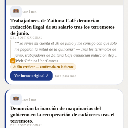
hace 1 mes
Trabajadores de Zaituna Café denuncian
reducción ilegal de su salario tras los terremotos
de junio.
DEL POST ORIGINAL
“
“Yo revisé mi cuenta el 30 de junio y me consigo con que solo
me pagaron la mitad de la quincena” — Tras los terremotos de
junio, trabajadores de Zaituna Café denuncian reducción ilegal
Web
•
Crónica Uno
•
Caracas
del 50 % de su salario bajo amenazas de despido. Maryolga
⚠ Sin verificar — confírmalo en la fuente
Girán, especialista en derecho laboral, analiza el marco legal
de la fuerza mayor y la crisis laboral que enfrentan comercios y
Ver fuente original ↗
· toca para más
profesionales independientes. Caracas. Al menos seis
trabajadores de Zaituna Café renunciaron [&#8230;] La
entrada “Yo revisé mi cuenta el 30 de junio y me consigo con
que solo me pagaron la mitad de la quincena” aparece
hace 1 mes
primero
”
Denuncian la inacción de maquinarias del
gobierno en la recuperación de cadáveres tras el
terremoto.
DEL POST ORIGINAL