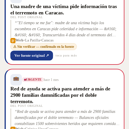
Una madre de una víctima pide información tras
el terremoto en Caracas.
DEL POST ORIGINAL
“
"El tiempo se me fue": madre de una víctima bajo los
escombros en Caracas pide celeridad e información — &#160;
&#160; &#160; Transcurridos 4 días desde el terremoto del
Web
•
La Patilla
•
Caracas
pasado 24 de junio, la incertidumbre y la desesperación crecen
⚠ Sin verificar — confírmalo en la fuente
entre los familiares de las [&#8230;]
”
Ver fuente original ↗
· toca para más
hace 1 mes
URGENTE
Red de ayuda se activa para atender a más de
2900 familias damnificadas por el doble
terremoto.
DEL POST ORIGINAL
“
Red de ayuda se activa para atender a más de 2900 familias
damnificadas por el doble terremoto — Balances oficiales
contabilizan 1500 sobrevivientes heridos que requieren comida,