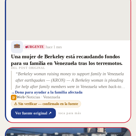
hace 1 mes
URGENTE
Una mujer de Berkeley está recaudando fondos
para su familia en Venezuela tras los terremotos.
DEL POST ORIGINAL
“
Berkeley woman raising money to support family in Venezuela
after earthquakes — (KRON) — A Berkeley woman is pleading
for help after family members were in Venezuela when back-to-
→
Dona para ayudar a la familia afectada
back earthquakes devastated the country. She is now raising
Web
•
Noticias · Venezuela
money to support them. Benit Avi…
”
⚠ Sin verificar — confírmalo en la fuente
Ver fuente original ↗
· toca para más