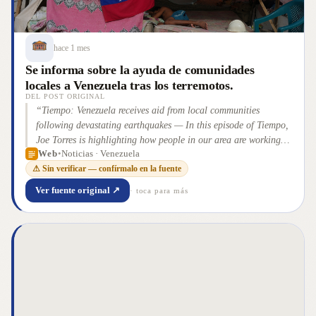
hace 1 mes
Se informa sobre la ayuda de comunidades
locales a Venezuela tras los terremotos.
DEL POST ORIGINAL
“
Tiempo: Venezuela receives aid from local communities
following devastating earthquakes — In this episode of Tiempo,
Joe Torres is highlighting how people in our area are working
Web
•
Noticias · Venezuela
together to send much-needed aid to Venezuela.
”
⚠ Sin verificar — confírmalo en la fuente
Ver fuente original ↗
· toca para más