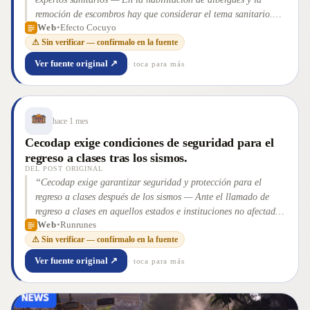
remoción de escombros hay que considerar el tema sanitario.
Web
•
Efecto Cocuyo
Aquí la opinión de tres expertos
”
⚠ Sin verificar — confírmalo en la fuente
Ver fuente original ↗
· toca para más
hace 1 mes
Cecodap exige condiciones de seguridad para el
regreso a clases tras los sismos.
DEL POST ORIGINAL
“
Cecodap exige garantizar seguridad y protección para el
regreso a clases después de los sismos — Ante el llamado de
regreso a clases en aquellos estados e instituciones no afectadas
Web
•
Runrunes
por los sismos este 6 de julio, Cecodap reiteró que no se trata
⚠ Sin verificar — confírmalo en la fuente
solo de reactivar el calendario escolar sino de garantizar
condiciones de seguridad, protección y bienestar para todas las
Ver fuente original ↗
· toca para más
niñas, niños y adolescentes del país. La organización recordó
que [&#8230;] La entrada Cecodap exige garantizar seguridad
y protección para el regreso a clases después de los sismos se