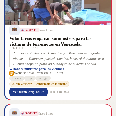
hace 1 mes
URGENTE
Voluntarios empacan suministros para las
víctimas de terremotos en Venezuela.
DEL POST ORIGINAL
“
Lilburn volunteers pack supplies for Venezuela earthquake
victims — Volunteers packed countless boxes of donations at a
Lilburn shopping plaza on Sunday to help victims of two
→
Dona suministros para las víctimas
massive earthquakes in Venezuela. The disaster has killed more
Web
•
Noticias · Venezuela
•
Lilburn
than 1,400 people so far, leaving people without food, clothes
Comida
Ropa
Refugio
or shelter.
”
⚠ Sin verificar — confírmalo en la fuente
Ver fuente original ↗
· toca para más
hace 1 mes
URGENTE