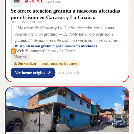
hace 1 mes
URGENTE
Se ofrece atención gratuita a mascotas afectadas
por el sismo en Caracas y La Guaira.
DEL POST ORIGINAL
“
Mascotas de Caracas y La Guaira afectadas por el sismo
reciben atención gratuita — El doble terremoto ocurrido el
pasado 24 de junio no solo dejó una vacío en las estructuras
→
Busca atención gratuita para mascotas afectadas
destruidas y las pérdidas humanas, sino que también afectó a
Web
•
Runrunes
•
Caracas y La Guaira
animales domésticos y la fauna local del país. Cientos de perros
Mascotas
y gatos se encuentran aún atrapados bajo los escombros; otros
⚠ Sin verificar — confírmalo en la fuente
deambulan desorientados, algunos heridos durante los colapsos
[&#8230;] La entrada Mascotas de Caracas y La Guaira
Ver fuente original ↗
· toca para más
afectadas por el sismo reciben atención gratuita se publicó
primero en Runrun.es: En defensa de tus derechos humanos .
”